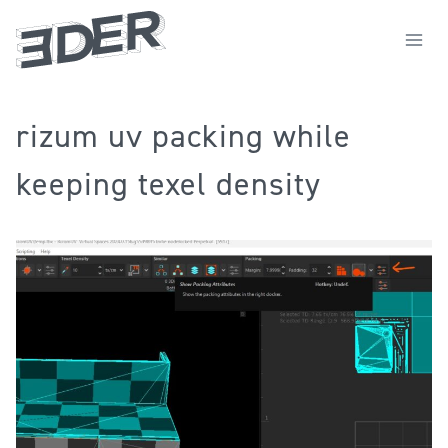
Zum
Inhalt
springen
rizum uv packing while
keeping texel density